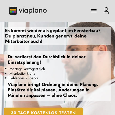
Navigation
überspringen
Me
Branchen
Es kommt wieder als geplant im Fensterbau?
Du planst neu, Kunden genervt, deine
Mitarbeiter auch!
Live-Demo
Blog
Du verlierst den Durchblick in deiner
Einsatzplanung!
Montage verzögert sich
Häufige Fragen
Mitarbeiter krank
Fehlendes Zubehör
Preise
Viaplano bringt Ordnung in deine Planung.
Einsätze digital planen, Änderungen in
Minuten anpassen – ohne Chaos.
Anleitung
KOSTENLOS TESTEN!
30 TAGE KOSTENLOS TESTEN