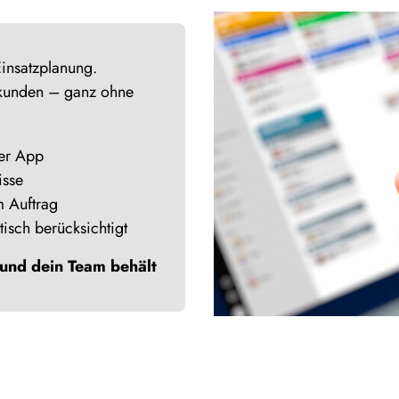
Einsatzplanung.
ekunden – ganz ohne
der App
isse
m Auftrag
sch berücksichtigt
 und dein Team behält