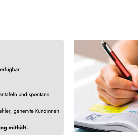
verfügbar
lantafeln und spontane
Fehler, genervte Kundinnen
ung mithält.