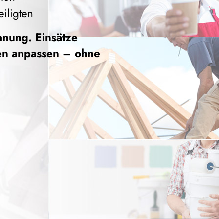
iligten
lanung.
Einsätze
ten anpassen – ohne