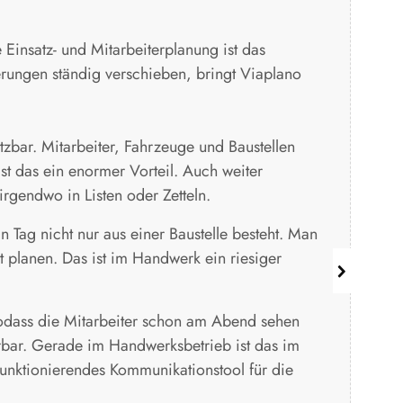
Einsatz- und Mitarbeiterplanung ist das
Wir
rungen ständig verschieben, bringt Viaplano
ers
ans
Für
tzbar. Mitarbeiter, Fahrzeuge und Baustellen
Res
ist das ein enormer Vorteil. Auch weiter
irgendwo in Listen oder Zetteln.
Ein
 Tag nicht nur aus einer Baustelle besteht. Man
B
t planen. Das ist im Handwerk ein riesiger
Am
 sodass die Mitarbeiter schon am Abend sehen
ürbar. Gerade im Handwerksbetrieb ist das im
 funktionierendes Kommunikationstool für die