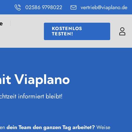
02586 9798022
vertrieb@viaplano.de
e
KOSTENLOS
TESTEN!
Me
it Viaplano
tzeit informiert bleibt!
nen
dein Team den ganzen Tag arbeitet?
Weise